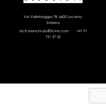
Via ValleMaggia 78, 6600 Locarno,
Svizzera
arch.bianchi-ass@ticino.com
+41 91
751 37 35